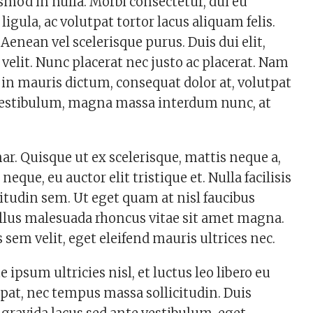
ismod in nulla. Morbi consectetur, dui eu
gula, ac volutpat tortor lacus aliquam felis.
 Aenean vel scelerisque purus. Duis dui elit,
 velit. Nunc placerat nec justo ac placerat. Nam
s in mauris dictum, consequat dolor at, volutpat
r vestibulum, magna massa interdum nunc, at
. Quisque ut ex scelerisque, mattis neque a,
ue, eu auctor elit tristique et. Nulla facilisis
citudin sem. Ut eget quam at nisl faucibus
llus malesuada rhoncus vitae sit amet magna.
 sem velit, eget eleifend mauris ultrices nec.
 ipsum ultricies nisl, et luctus leo libero eu
pat, nec tempus massa sollicitudin. Duis