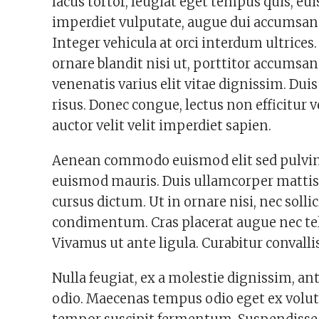
lacus tortor, feugiat eget tempus quis, eu
imperdiet vulputate, augue dui accumsan li
Integer vehicula at orci interdum ultrices.
ornare blandit nisi ut, porttitor accumsan
venenatis varius elit vitae dignissim. Dui
risus. Donec congue, lectus non efficitu
auctor velit velit imperdiet sapien.
Aenean commodo euismod elit sed pulvinar
euismod mauris. Duis ullamcorper mattis neq
cursus dictum. Ut in ornare nisi, nec solli
condimentum. Cras placerat augue nec te
Vivamus ut ante ligula. Curabitur convallis
Nulla feugiat, ex a molestie dignissim, ante
odio. Maecenas tempus odio eget ex volut