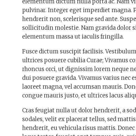
elementum dictum nulla porta ac. Nam vit
pulvinar. Integer eget imperdiet magna. P
hendrerit non, scelerisque sed ante. Suspe
sollicitudin molestie. Nam gravida dolor si
elementum massa ut iaculis fringilla.
Fusce dictum suscipit facilisis. Vestibulu
ultrices posuere cubilia Curae; Vivamus c
rhoncus orci, ut dignissim lorem neque 
dui posuere gravida. Vivamus varius nec est
laoreet magna, vel accumsan mauris. Don
congue mauris justo, et ultrices lacus al
Cras feugiat nulla ut dolor hendrerit, a sod
sodales, velit ex placerat tellus, sed matt
hendrerit, eu vehicula risus mattis. Donec