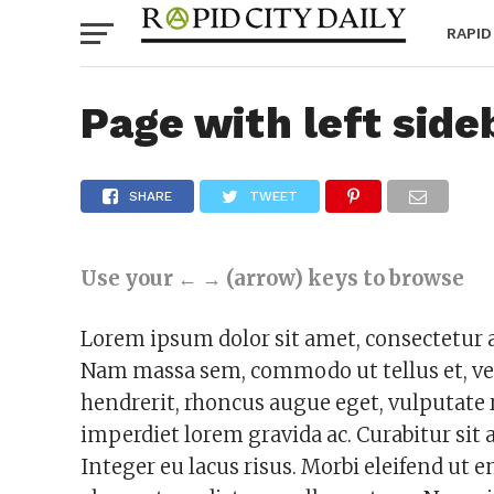
RAPID
Page with left side
SHARE
TWEET
Use your ← → (arrow) keys to browse
Lorem ipsum dolor sit amet, consectetur adi
Nam massa sem, commodo ut tellus et, v
hendrerit, rhoncus augue eget, vulputate r
imperdiet lorem gravida ac. Curabitur si
Integer eu lacus risus. Morbi eleifend ut 