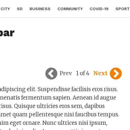
 CITY
SD
BUSINESS
COMMUNITY
COVID-19
SPORT
bar
Prev
1 of 4
Next
piscing elit. Suspendisse facilisis eros risus.
enenatis fermentum sapien. Aenean id augue
isus. Quisque ultricies eros sem, dapibus
t amet quam pellentesque nisi faucibus tempus.
enim eget ornare. Nunc ultrices nisi ipsum,