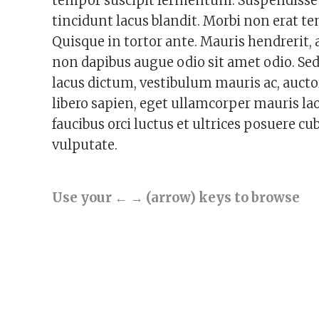
tempor suscipit fermentum. Suspendisse g
tincidunt lacus blandit. Morbi non erat t
Quisque in tortor ante. Mauris hendrerit, a
non dapibus augue odio sit amet odio. Se
lacus dictum, vestibulum mauris ac, aucto
libero sapien, eget ullamcorper mauris la
faucibus orci luctus et ultrices posuere cub
vulputate.
Use your ← → (arrow) keys to browse