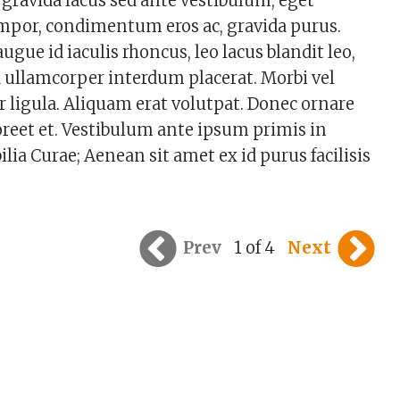
ravida lacus sed ante vestibulum, eget
empor, condimentum eros ac, gravida purus.
ugue id iaculis rhoncus, leo lacus blandit leo,
d ullamcorper interdum placerat. Morbi vel
r ligula. Aliquam erat volutpat. Donec ornare
oreet et. Vestibulum ante ipsum primis in
ilia Curae; Aenean sit amet ex id purus facilisis
Prev
1 of 4
Next